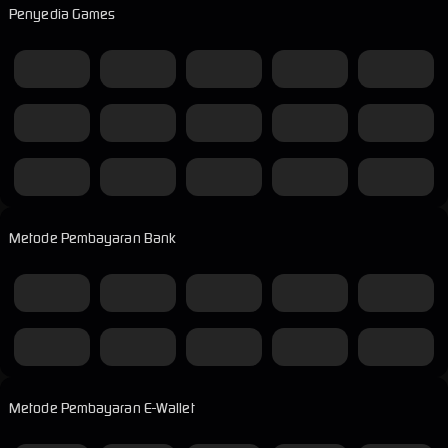
Penyedia Games
Metode Pembayaran Bank
Metode Pembayaran E-Wallet