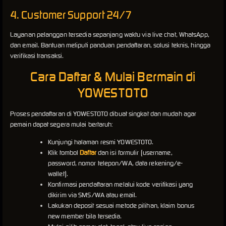
4. Customer Support 24/7
Layanan pelanggan tersedia sepanjang waktu via live chat, WhatsApp,
dan email. Bantuan meliputi panduan pendaftaran, solusi teknis, hingga
verifikasi transaksi.
Cara Daftar & Mulai Bermain di
YOWESTOTO
Proses pendaftaran di YOWESTOTO dibuat singkat dan mudah agar
pemain dapat segera mulai bertaruh:
Kunjungi halaman resmi YOWESTOTO.
Klik tombol
Daftar
dan isi formulir (username,
password, nomor telepon/WA, data rekening/e-
wallet).
Konfirmasi pendaftaran melalui kode verifikasi yang
dikirim via SMS/WA atau email.
Lakukan deposit sesuai metode pilihan, klaim bonus
new member bila tersedia.