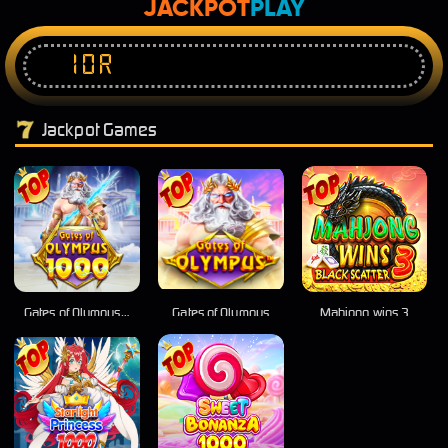
JACKPOT
PLAY
LiveChat
IDR
Unduh APK
Jackpot Games
Gates of Olympus 1000
Gates of Olympus
Mahjong wins 3