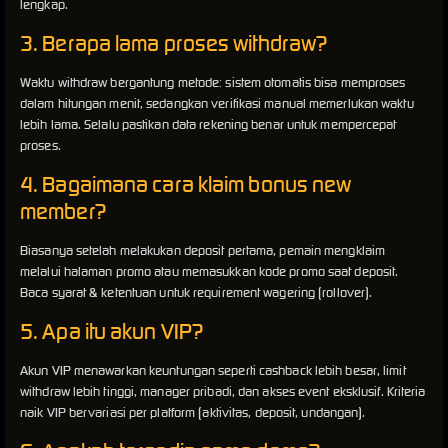
lengkap.
3. Berapa lama proses withdraw?
Waktu withdraw bergantung metode: sistem otomatis bisa memproses
dalam hitungan menit, sedangkan verifikasi manual memerlukan waktu
lebih lama. Selalu pastikan data rekening benar untuk mempercepat
proses.
4. Bagaimana cara klaim bonus new
member?
Biasanya setelah melakukan deposit pertama, pemain mengklaim
melalui halaman promo atau memasukkan kode promo saat deposit.
Baca syarat & ketentuan untuk requirement wagering (rollover).
5. Apa itu akun VIP?
Akun VIP menawarkan keuntungan seperti cashback lebih besar, limit
withdraw lebih tinggi, manager pribadi, dan akses event eksklusif. Kriteria
naik VIP bervariasi per platform (aktivitas, deposit, undangan).