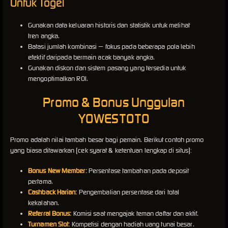
Untuk Togel
Gunakan data keluaran historis dan statistik untuk melihat
tren angka.
Batasi jumlah kombinasi — fokus pada beberapa pola lebih
efektif daripada bermain acak banyak angka.
Gunakan diskon dan sistem pasang yang tersedia untuk
mengoptimalkan ROI.
Promo & Bonus Unggulan
YOWESTOTO
Promo adalah nilai tambah besar bagi pemain. Berikut contoh promo
yang biasa ditawarkan (cek syarat & ketentuan lengkap di situs):
Bonus New Member:
Persentase tambahan pada deposit
pertama.
Cashback Harian:
Pengembalian persentase dari total
kekalahan.
Referral Bonus:
Komisi saat mengajak teman daftar dan aktif.
Turnamen Slot:
Kompetisi dengan hadiah uang tunai besar.