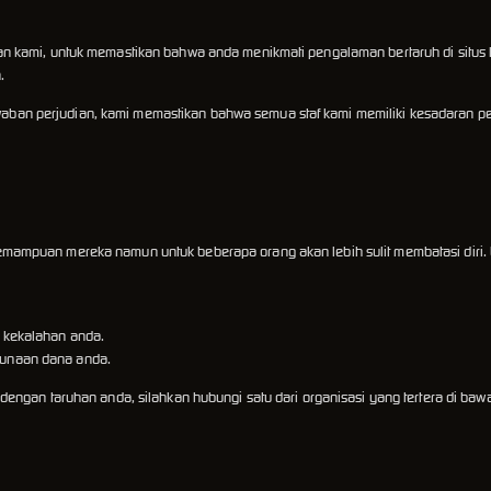
an kami, untuk memastikan bahwa anda menikmati pengalaman bertaruh di situs
.
ban perjudian, kami memastikan bahwa semua staf kami memiliki kesadaran p
emampuan mereka namun untuk beberapa orang akan lebih sulit membatasi diri
p kekalahan anda.
gunaan dana anda.
engan taruhan anda, silahkan hubungi satu dari organisasi yang tertera di bawa