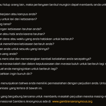
au hidup orang lain, maka pertanyaan berikut mungkin dapat membantu anda un
ekerjaan atau kampus anda?
 untuk lari dari kebosanan?
ang lama?
engan kebiasaan taruhan anda?
n atau hobi anda karena taruhan?
h dana atau waktu yang anda habiskan untuk bertaruh?
uk memelihara kebiasaan bertaruh anda?
n anda untuk sesuatu yang lainnya?
a uang anda?
rus mencoba dan memenangkan kembali kekalahan anda secepatnya?
nda merasa kalah dan dalam keputusasaan dan merasa butuh untuk bertaruh lagi
at anda menginginkan untuk bertaruh lagi?
ahkan ingin bunuh diri?
n menunjukkan bahwa anda memiliki permasalahan dengan perjudian anda. Untu
nisasi yang tertera di bawah ini.
a yang bergabung bersama untuk membantu masalah perjudian mereka masing-ma
ternasional Gamblers Anonymous ada di:
www.gamblersanonymous.org