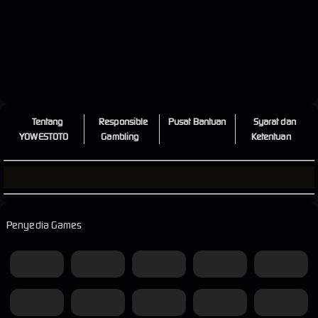
Tentang
Responsible
Pusat Bantuan
Syarat dan
YOWESTOTO
Gambling
Ketentuan
Penyedia Games